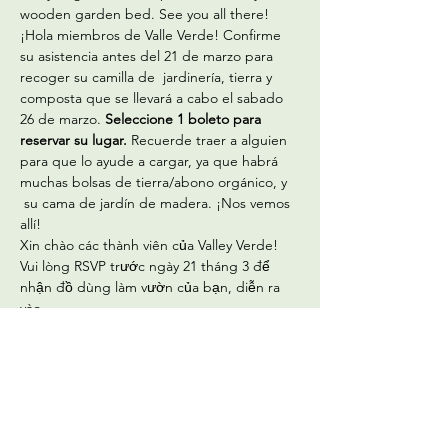
wooden garden bed. See you all there! 
¡Hola miembros de Valle Verde! Confirme 
su asistencia antes del 21 de marzo para 
recoger su camilla de  jardinería, tierra y 
composta que se llevará a cabo el sabado 
26 de marzo. 
Seleccione 1 boleto para 
reservar su lugar. 
Recuerde traer a alguien 
para que lo ayude a cargar, ya que habrá 
muchas bolsas de tierra/abono orgánico, y 
 su cama de jardín de madera. ¡Nos vemos 
allí!
Xin chào các thành viên của Valley Verde! 
Vui lòng RSVP trước ngày 21 tháng 3 để 
nhận đồ dùng làm vườn của bạn, diễn ra 
vào…
Read More >
Tickets