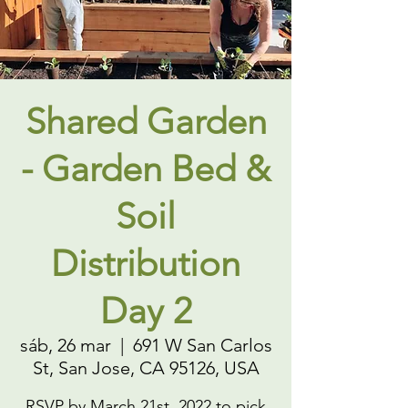
Shared Garden
- Garden Bed &
Soil
Distribution
Day 2
sáb, 26 mar
  |  
691 W San Carlos
St, San Jose, CA 95126, USA
RSVP by March 21st, 2022 to pick