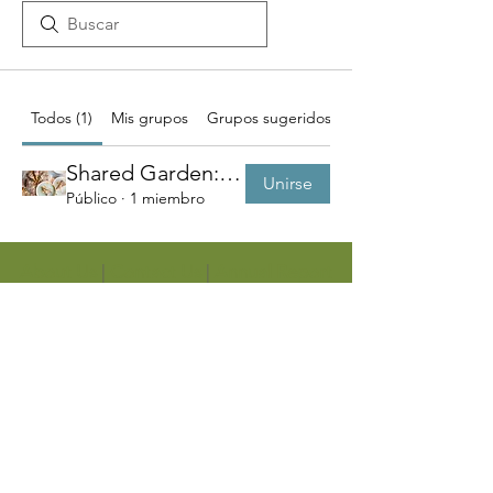
Todos (1)
Mis grupos
Grupos sugeridos
Shared Garden: Super Sprouts
Unirse
Público
·
1 miembro
About Us
|
Contact Us
|
Annual Report
691 W San Carlos St., San José, CA,
95126
Newsletter