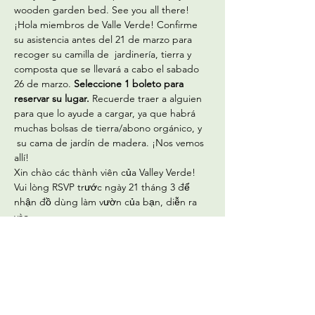
wooden garden bed. See you all there! 
¡Hola miembros de Valle Verde! Confirme 
su asistencia antes del 21 de marzo para 
recoger su camilla de  jardinería, tierra y 
composta que se llevará a cabo el sabado 
26 de marzo. 
Seleccione 1 boleto para 
reservar su lugar. 
Recuerde traer a alguien 
para que lo ayude a cargar, ya que habrá 
muchas bolsas de tierra/abono orgánico, y 
 su cama de jardín de madera. ¡Nos vemos 
allí!
Xin chào các thành viên của Valley Verde! 
Vui lòng RSVP trước ngày 21 tháng 3 để 
nhận đồ dùng làm vườn của bạn, diễn ra 
vào…
Read More >
Tickets