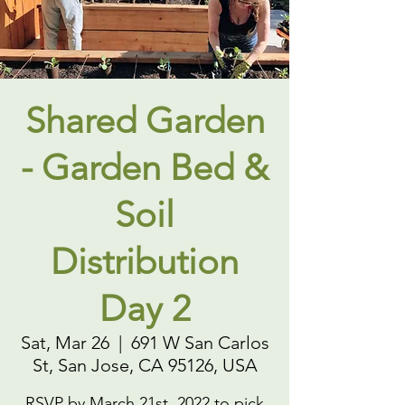
Shared Garden
- Garden Bed &
Soil
Distribution
Day 2
Sat, Mar 26
  |  
691 W San Carlos
St, San Jose, CA 95126, USA
RSVP by March 21st, 2022 to pick